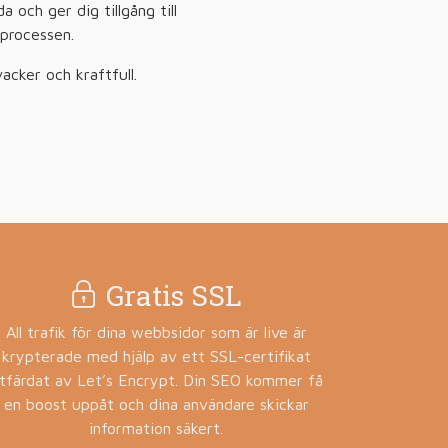
 och ger dig tillgång till
sprocessen.
acker och kraftfull.
Gratis SSL
All trafik för dina webbsidor som är live är
krypterade med hjälp av ett SSL-certifikat
tfärdat av Let’s Encrypt. Din SEO kommer få
en boost uppåt och dina användare skickar
information säkert.