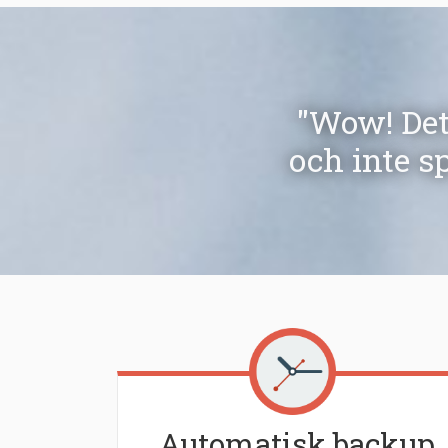
"Wow! Dett
och inte s
Automatisk backup