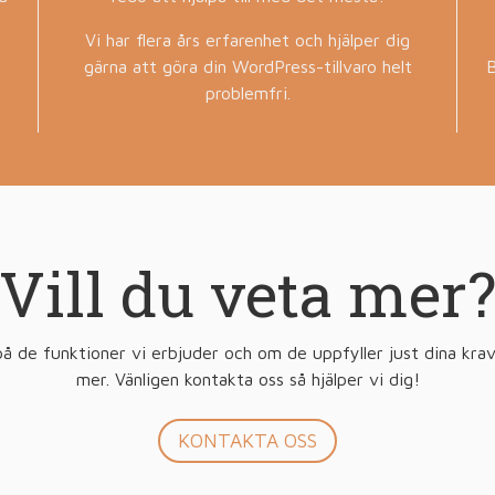
Vi har flera års erfarenhet och hjälper dig
gärna att göra din WordPress-tillvaro helt
B
problemfri.
Vill du veta mer
 de funktioner vi erbjuder och om de uppfyller just dina krav,
mer. Vänligen kontakta oss så hjälper vi dig!
KONTAKTA OSS