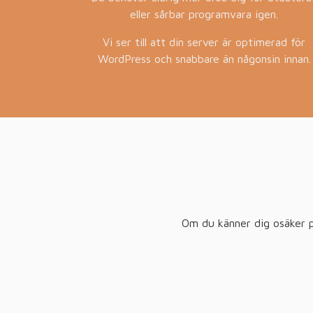
eller sårbar programvara igen.
Vi ser till att din server är optimerad för
WordPress och snabbare än någonsin innan.
Om du känner dig osäker på