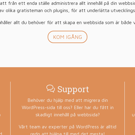
tt från ett enda ställe administrera allt innehåll på din webbsida
av olika gratisteman och plugins, för att underlätta utveckling
håller allt du behöver för att skapa en webbsida som är både v
KOM IGÅNG
Support
Behöver du hjälp med att migrera din
WordPress-sida till oss? Eller har du fått in
a
skadligt innehåll på webbsida?
u
Vårt team av experter på WordPress är alltid
d
redo att hjälpa till med det mesta!