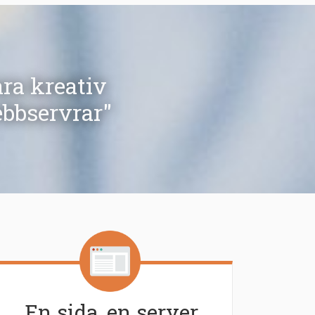
ara kreativ
ebbservrar"
En sida, en server.