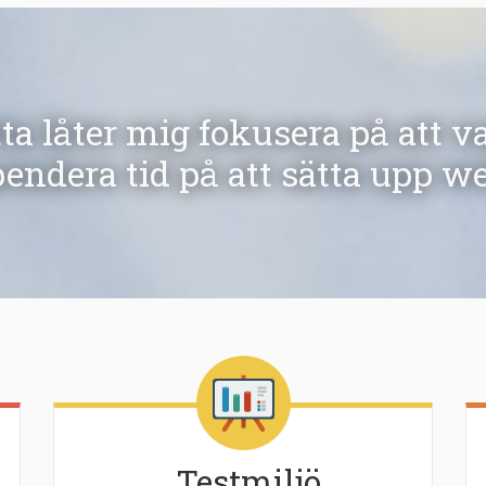
a låter mig fokusera på att v
pendera tid på att sätta upp w
Testmiljö