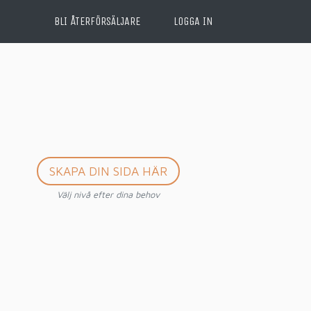
BLI ÅTERFÖRSÄLJARE
LOGGA IN
SKAPA DIN SIDA HÄR
Välj nivå efter dina behov